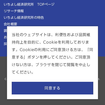
いちよし経済研究所 TOPページ
リサーチ情報
いちよし経済研究所の特色
会社概要
調査理念
当社のウェブサイトは、利便性および品質維
お知らせ
持向上を目的に、Cookieを利用しておりま
採用情報
す。Cookieの利用にご同意頂ける方は、「同
意する」ボタンを押してください。ご同意頂
けない方は、ブラウザを閉じて閲覧を中止し
ポリシー一覧
サイトマップ
てください。
金融商品仲介業者 | 関東財務局長（金商）第2941号
Copyright © ICHIYOSHI RESEARCH INSTITUTE INC. All Rights Reserved.
同意する