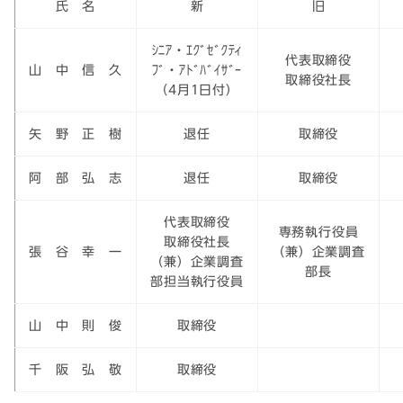
氏 名
新
旧
ｼﾆｱ・ｴｸﾞｾﾞｸﾃｨ
代表取締役
山 中 信 久
ﾌﾞ・ｱﾄﾞﾊﾞｲｻﾞｰ
取締役社長
（4月1日付）
矢 野 正 樹
退任
取締役
阿 部 弘 志
退任
取締役
代表取締役
専務執行役員
取締役社長
張 谷 幸 一
（兼）企業調査
（兼）企業調査
部長
部担当執行役員
山 中 則 俊
取締役
千 阪 弘 敬
取締役