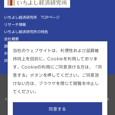
いちよし経済研究所 TOPページ
リサーチ情報
いちよし経済研究所の特色
会社概要
調査理念
当社のウェブサイトは、利便性および品質維
お知らせ
持向上を目的に、Cookieを利用しておりま
採用情報
す。Cookieの利用にご同意頂ける方は、「同
意する」ボタンを押してください。ご同意頂
ポリシー一覧
サイトマップ
けない方は、ブラウザを閉じて閲覧を中止し
てください。
金融商品仲介業者 | 関東財務局長（金商）第2941号
Copyright © ICHIYOSHI RESEARCH INSTITUTE INC. All Rights Reserved.
同意する