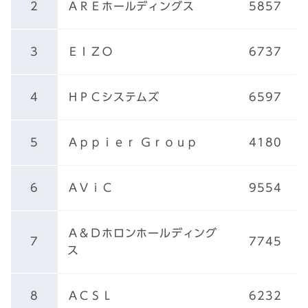
2
ＡＲＥホールディングス
5857
3
ＥＩＺＯ
6737
4
ＨＰＣシステムズ
6597
5
Ａｐｐｉｅｒ Ｇｒｏｕｐ
4180
6
ＡＶｉＣ
9554
Ａ＆Ｄホロンホールディング
7
7745
ス
8
ＡＣＳＬ
6232