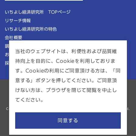
いちよし経済研究所 TOPページ
リサーチ情報
いちよし経済研究所の特色
会社概要
調査理念
当社のウェブサイトは、利便性および品質維
お知らせ
持向上を目的に、Cookieを利用しておりま
採用情報
す。Cookieの利用にご同意頂ける方は、「同
意する」ボタンを押してください。ご同意頂
けない方は、ブラウザを閉じて閲覧を中止し
ポリシー一覧
サイトマップ
てください。
金融商品仲介業者 | 関東財務局長（金商）第2941号
Copyright © ICHIYOSHI RESEARCH INSTITUTE INC. All Rights Reserved.
同意する