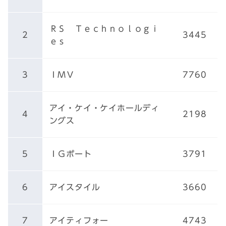
ＲＳ Ｔｅｃｈｎｏｌｏｇｉ
2
3445
ｅｓ
3
ＩＭＶ
7760
アイ・ケイ・ケイホールディ
4
2198
ングス
5
ＩＧポート
3791
6
アイスタイル
3660
7
アイティフォー
4743