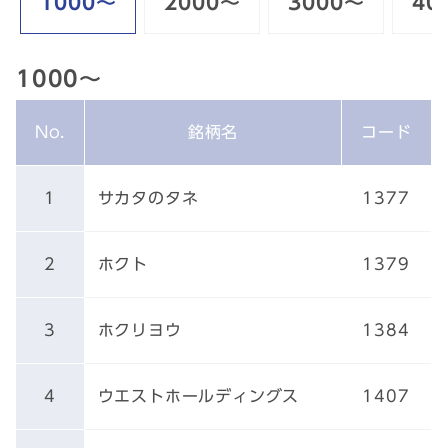
1000～
2000～
3000～
40
1000～
No.
銘柄名
コード
1
サカタのタネ
1377
2
ホクト
1379
3
ホクリヨウ
1384
4
ウエストホールディングス
1407