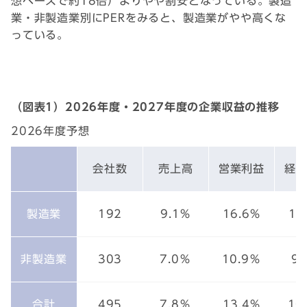
想ベースで約18倍）よりやや割安となっている。製造
業・非製造業別にPERをみると、製造業がやや高くな
っている。
（図表1）2026年度・2027年度の企業収益の推移
2026年度予想
会社数
売上高
営業利益
経
製造業
192
9.1%
16.6%
12
非製造業
303
7.0％
10.9％
9.
合計
495
7.8％
13.4%
10