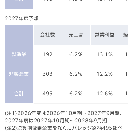
2027年度予想
会社数
売上高
営業利益
経
製造業
192
6.2%
13.1%
12
非製造業
303
6.2%
12.2%
12
合計
495
6.2%
12.6%
12
(注1)2026年度は2026年10月期～2027年9月期、
2027年度は2027年10月期～2028年9月期
(注2)決算期変更企業を除くカバレッジ銘柄495社ベー