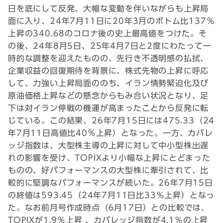
日を底にして反発、大幅な変動を伴いながらも上昇局
面に入り、24年7月11日に20年3月のボトム比137％
上昇の340.68のコロナ後の史上最高値をつけた。そ
の後、24年8月5日、25年4月7日と2度にわたって一
時的な調整を迎えたものの、先行き不透明感の払拭、
企業収益の回復期待を背景に、株式先物の上昇に呼応
して、力強い上昇局面ののち、イラン情勢緊迫化及び
原油価格上昇などの懸念からもみ合い状況となり、足
下は対イラン停戦の機運が高まったことから反発に転
じている。この結果、26年7月15日には475.33（24
年7月11日高値比40％上昇）となった。一方、カバレ
ッジ指数は、大型株主導の上昇に対して中小型株出遅
れの影響を受け、TOPIXより小幅な上昇にとどまった
ものの、好パフォーマンスの大型株に牽引されて、比
較的に堅調なパフォーマンスが続いた。26年7月15日
の終値は593.45（24年7月11日比33％上昇）となっ
た。なお前月号作成時点（6月17日）との比較では、
TOPIXが1.9％上昇 、カバレッジ指数が4.1％の上昇