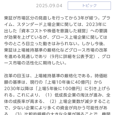
2025.09.04
トピック
東証が市場区分の見直しを行ってから3年が経つ。プラ
イム、スタンダード上場企業に関しては、2023年に
出した「資本コストや株価を意識した経営」への要請
が効果を上げているが、グロース上場企業に関しては
今のところ目立った動きはみられない。しかし今後、
東証は上場維持基準の厳格化などグロース市場の改革
を進める見通しであり（9月に詳細を公表予定）、グロ
ース市場の活性化に期待したい。
改革の目玉は、上場維持基準の厳格化である。時価総
額の基準は、現行の「上場10年後に40億円」から
2030年以降は「上場5年後に100億円」に引き上げら
れる。これにより、（1）低成長企業の淘汰が進み、全
体の成長率が高まる、（2）上場企業数が減少すること
で、少ない企業により多くの資金が向かう可能性があ
る、（3）比較的規模の大きな企業が残ることで、機関