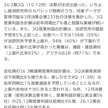
26.3期3Q（10-12月）決算がほぼ出揃った。いちよ
し経済研究所のカバレッジ銘柄のうち、対象データが
取得可能な3月決算企業233社の決算を集計した。3Q
営業利益合計額は前年同期比7％増と堅調な業績が続い
ている。また、3Q営業利益合計額は、当研究所の直前
予想を5％上回った。社数ベースでは138社（59％）
が当研究所予想を上振れ、94社（40％）が下振れで
ある。上振れ比率が高かった業種は、建設・建設資材
（上振れ比率82％）、デジタルB2B（同71％）であ
る。
会社側の26.3期通期営業利益計画は、3Q決算発表時
点で前期比8％増である。差し引きで4Q（1-3月）は
前年同期比1％営業減益を予想していることになるが、
上振れ余地は十分にあると思われる。なお、12月決算
企業（変則決算企業を除く、営業利益計画公表企業56
社）の25.12期営業利益は前期比9％増、26.12期会
社計画は同13％増である。