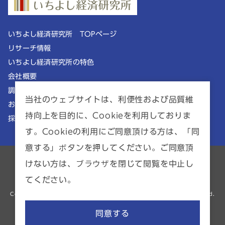
いちよし経済研究所 TOPページ
リサーチ情報
いちよし経済研究所の特色
会社概要
調査理念
当社のウェブサイトは、利便性および品質維
お知らせ
持向上を目的に、Cookieを利用しておりま
採用情報
す。Cookieの利用にご同意頂ける方は、「同
意する」ボタンを押してください。ご同意頂
ポリシー一覧
サイトマップ
けない方は、ブラウザを閉じて閲覧を中止し
てください。
金融商品仲介業者 | 関東財務局長（金商）第2941号
Copyright © ICHIYOSHI RESEARCH INSTITUTE INC. All Rights Reserved.
同意する