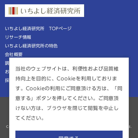
いちよし経済研究所 TOPページ
リサーチ情報
いちよし経済研究所の特色
会社概要
調査理念
当社のウェブサイトは、利便性および品質維
お知らせ
持向上を目的に、Cookieを利用しておりま
採用情報
す。Cookieの利用にご同意頂ける方は、「同
意する」ボタンを押してください。ご同意頂
ポリシー一覧
サイトマップ
けない方は、ブラウザを閉じて閲覧を中止し
てください。
金融商品仲介業者 | 関東財務局長（金商）第2941号
Copyright © ICHIYOSHI RESEARCH INSTITUTE INC. All Rights Reserved.