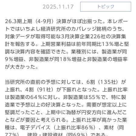
2025.11.17
トピック
26.3期上期（4-9月）決算がほぼ出揃った。本レポー
トではいちよし経済研究所のカバレッジ銘柄のうち、
対象データが取得可能な3月決算企業226社の決算集
計を報告する。上期営業利益は前年同期比13％増と堅
調な決算内容を確認できた。業種別には、製造業が同
9％増益、非製造業が同18％増益と非製造業の増益率
が大きかった。
当研究所の直前の予想に対しては、6割（135社）が
上振れ、4割（91社）が下振れとなった。上振れ比率
は製造業の64％に対し、非製造業は55％で、特に製
造業で予想以上の好決算となった。需要が想定以上に
堅調だったこと、上期中に為替が円安方向に進んだこ
となどが要因と考えられる。上振れ比率が高かった業
種は、電子デバイス（上振れ比率86％）、素材（同
77％）、建設・建設資材（同69％）である。