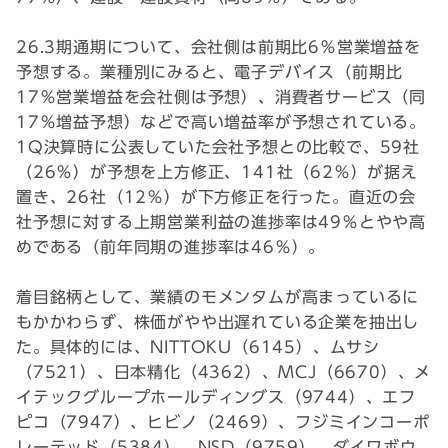
26.3期通期について、会社側は前期比6％営業増益を
予想する。業種別にみると、電子デバイス（前期比
17％営業増益を会社側は予想）、消費者サービス（同
17％増益予想）などで高い増益率が予想されている。
1Q決算時に公表していた会社予想との比較で、59社
（26％）が予想を上方修正、141社（62％）が据え
置き、26社（12％）が下方修正を行った。直近の会
社予想に対する上期営業利益の進捗率は49％とやや高
めである（前年同期の進捗率は46％）。
着目銘柄として、業績のモメンタムが高まっているに
もかかわらず、株価がやや出遅れている企業を抽出し
た。具体的には、NITTOKU（6145）、ムサシ
（7521）、日本精化（4362）、MCJ（6670）、メ
イテックグループホールディングス（9744）、エフ
ピコ（7947）、ヒビノ（2469）、フジミインコーポ
レーテッド（5384）、NSD（9759）、ダイワボウ